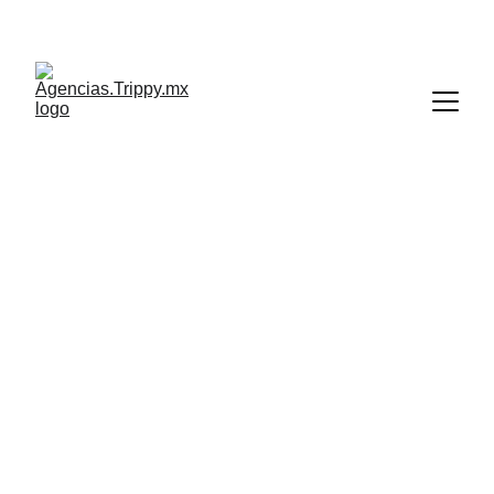
Ver promo
Si ya tienes una cuenta GRATIS 
y activa en 
Trippy Agencias
 con la versión de tarifas 
comisionables y quieres generar mayores 
ingresos para tu agencia, 
te invitamos a 
cambiarte a nuestro modelo con costo de 